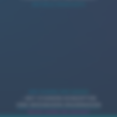
AKTUELLE HIGHLIGHTS
WIR PUSHEN IHRE MARKE!
– MIT STARKEN KONZEPTEN
UND MESSBAREN ERGEBNISSEN
Womit wollen Sie starten?