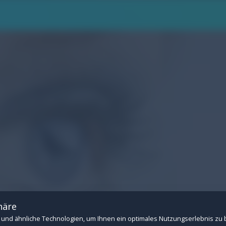
.
n Betrieb der Website: Session-Verwaltung, CSRF-Schutz, Consent-Speicherung u
 Drittanbietern (z.B. YouTube- und Vimeo-Videos). Ohne diese Cookies können ext
häre
und ähnliche Technologien, um Ihnen ein optimales Nutzungserlebnis zu 