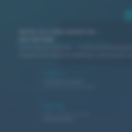
MEHR ALS EINE AGENTUR –
EIN PARTNER
Starke Marken brauchen
moderne Kommunikati
Freudenstadt
Industrie, Handwerk, Gastronomie, Di
130
+
Zufriedene Kunden
vertrauen auf unsere Arbeit
94
%
Halten uns die Treue als
Stammkunden