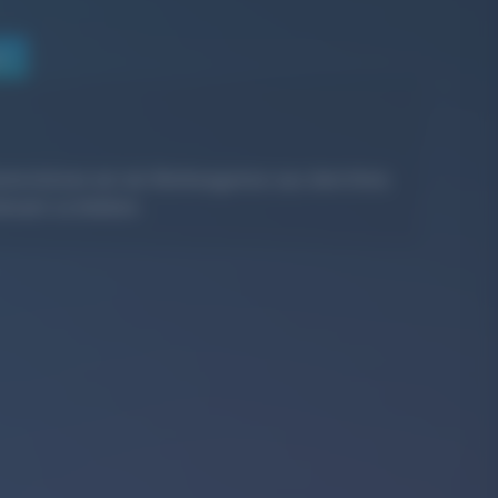
en
nterstützen wir als
Werbeagentur aus dem Kreis
evant zu bleiben.