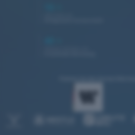
16
+
Jahre leben wir
erfolgreiche Partnerschaft
40
+
Websites befinden sich
in laufender Betreuung
Prämiert bei den German Web Awa