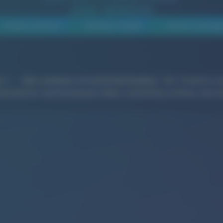
UND WIRKEN
Awards-Gewinner
Neusten Projekte
Unsere Leistung
on
–
klar
,
präzise
und
unverwechselbar
. Seit 16 Jahren u
enstleister und Kommunen dabei, nachhaltig sichtbar und rel