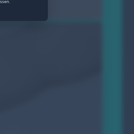
assen.
e Daten werden anonymisiert erfasst.
ietern wie Meta gesetzt.