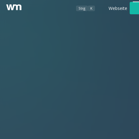
Webseite
Strg
K
Werbeagentur
Foto- / Videografie
Kundenbereich