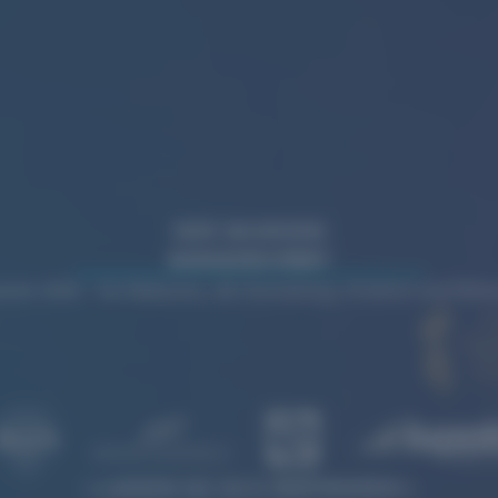
WIR WURDEN
AUSGEZEICHNET
rds 2026 – für Websites, die Gestaltung, Struktur und Wi
LASSEN SIE SICH INSPIRIEREN