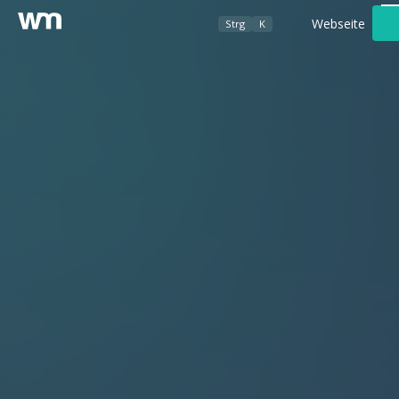
Webseite
Strg
K
Werbeagentur
Foto- / Videografie
Kundenbereich