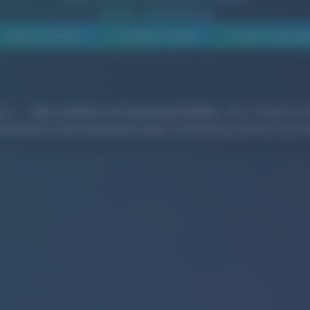
UND WIRKEN
Awards-Gewinner
Neusten Projekte
Unsere Leistung
on
–
klar
,
präzise
und
unverwechselbar
. Seit 16 Jahren u
enstleister und Kommunen dabei, nachhaltig sichtbar und rel