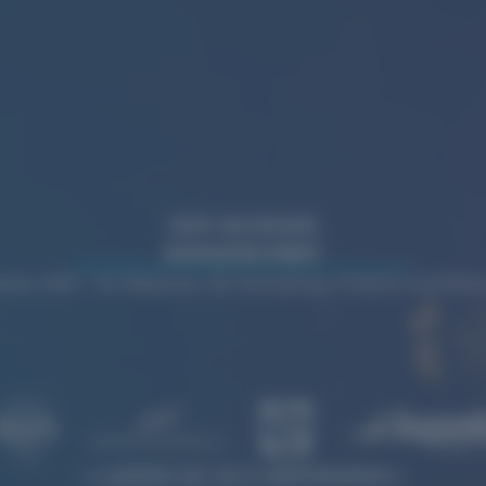
WIR WURDEN
AUSGEZEICHNET
rds 2026 – für Websites, die Gestaltung, Struktur und Wi
LASSEN SIE SICH INSPIRIEREN