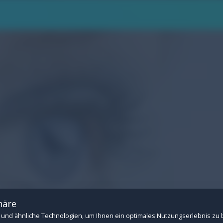
.
n Betrieb der Website: Session-Verwaltung, CSRF-Schutz, Consent-Speicherung u
 Drittanbietern (z.B. YouTube- und Vimeo-Videos). Ohne diese Cookies können ext
häre
und ähnliche Technologien, um Ihnen ein optimales Nutzungserlebnis zu 