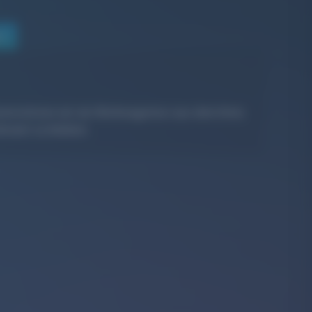
en
nterstützen wir als
Werbeagentur aus dem Kreis
evant zu bleiben.