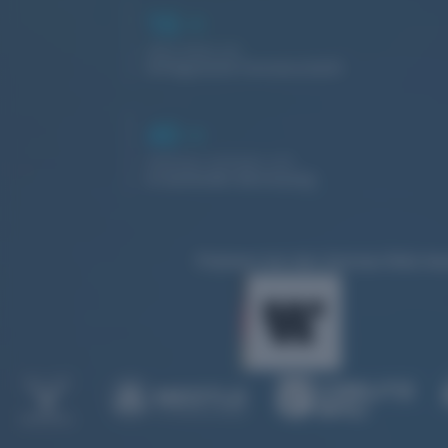
16
+
Jahre leben wir
erfolgreiche Partnerschaft
40
+
Websites befinden sich
in laufender Betreuung
Prämiert bei den German Web Awa