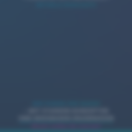
AKTUELLE HIGHLIGHTS
WIR PUSHEN IHRE MARKE!
– MIT STARKEN KONZEPTEN
UND MESSBAREN ERGEBNISSEN
Womit wollen Sie starten?