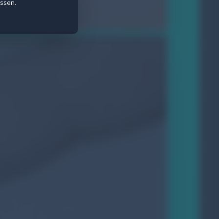
assen.
e Daten werden anonymisiert erfasst.
ietern wie Meta gesetzt.