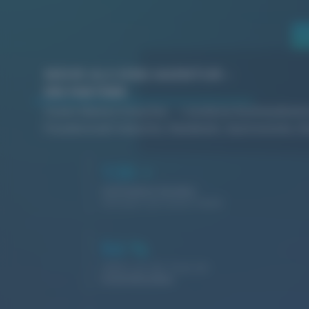
MEHR ALS EINE AGENTUR –
EIN PARTNER
Starke Marken brauchen
moderne Kommunikati
Freudenstadt
Industrie, Handwerk, Gastronomie, Di
130
+
Zufriedene Kunden
vertrauen auf unsere Arbeit
94
%
Halten uns die Treue als
Stammkunden