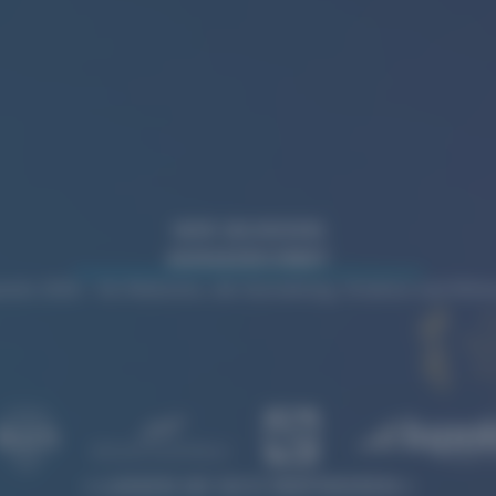
WIR WURDEN
AUSGEZEICHNET
rds 2026 – für Websites, die Gestaltung, Struktur und Wi
LASSEN SIE SICH INSPIRIEREN