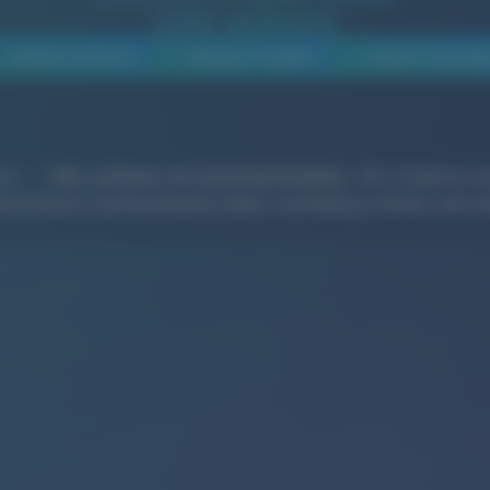
UND WIRKEN
Awards-Gewinner
Neusten Projekte
Unsere Leistung
on
–
klar
,
präzise
und
unverwechselbar
. Seit 16 Jahren u
enstleister und Kommunen dabei, nachhaltig sichtbar und rel