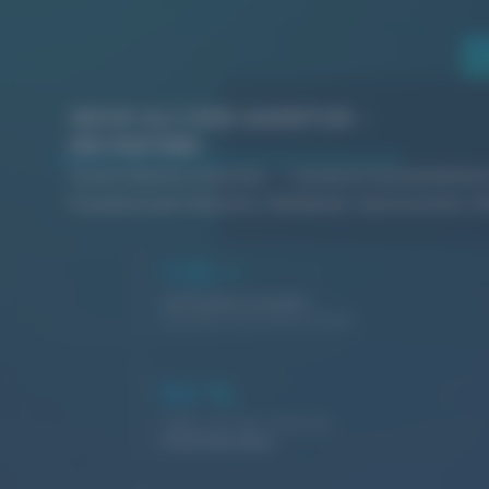
MEHR ALS EINE AGENTUR –
EIN PARTNER
Starke Marken brauchen
moderne Kommunikati
Freudenstadt
Industrie, Handwerk, Gastronomie, Di
130
+
Zufriedene Kunden
vertrauen auf unsere Arbeit
94
%
Halten uns die Treue als
Stammkunden