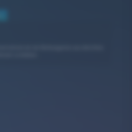
en
nterstützen wir als
Werbeagentur aus dem Kreis
evant zu bleiben.