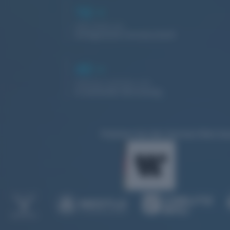
16
+
Jahre leben wir
erfolgreiche Partnerschaft
40
+
Websites befinden sich
in laufender Betreuung
Prämiert bei den German Web Awa