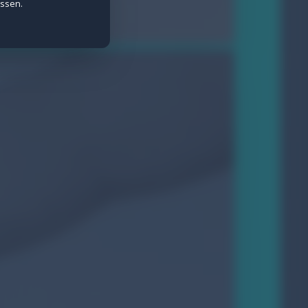
assen.
e Daten werden anonymisiert erfasst.
ietern wie Meta gesetzt.