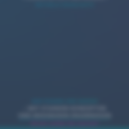
AKTUELLE HIGHLIGHTS
WIR PUSHEN IHRE MARKE!
– MIT STARKEN KONZEPTEN
UND MESSBAREN ERGEBNISSEN
Womit wollen Sie starten?