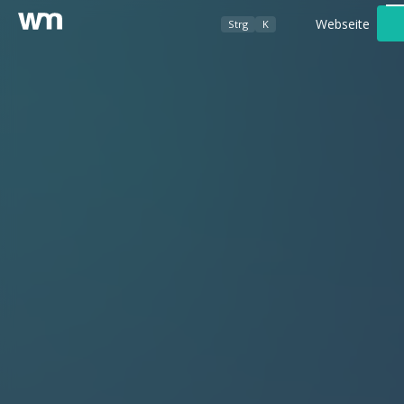
Webseite
Strg
K
Werbeagentur
Foto- / Videografie
Kundenbereich