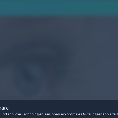
.
n Betrieb der Website: Session-Verwaltung, CSRF-Schutz, Consent-Speicherung u
 Drittanbietern (z.B. YouTube- und Vimeo-Videos). Ohne diese Cookies können ext
häre
und ähnliche Technologien, um Ihnen ein optimales Nutzungserlebnis zu 