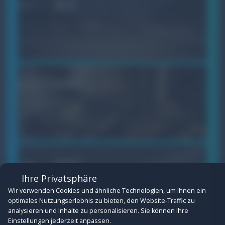
BILD
Cookie-Einstellungen
Verwalten Sie hier Ihre Cookie-Einwilligungen.
Erforderlich
(Erforderlich)
VIDEO
Technisch notwendige Cookies für den Betrieb der Website:
Session-Verwaltung, CSRF-Schutz, Consent-Speicherung und
Spam-Schutz bei Formularen.
Details anzeigen
Funktional
Cookies für eingebettete Inhalte von Drittanbietern (z.B.
PRINT
YouTube- und Vimeo-Videos). Ohne diese Cookies können
Ihre Privatsphäre
externe Inhalte nicht angezeigt werden.
Wir verwenden Cookies und ähnliche Technologien, um Ihnen ein
Details anzeigen
optimales Nutzungserlebnis zu bieten, den Website-Traffic zu
analysieren und Inhalte zu personalisieren. Sie können Ihre
Einstellungen jederzeit anpassen.