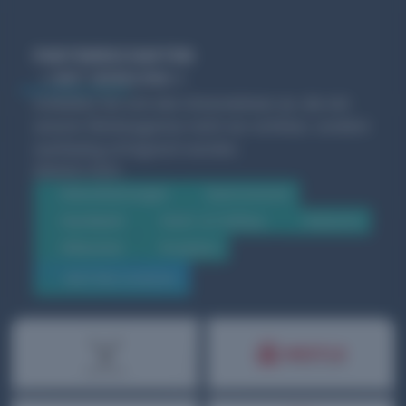
PARTNERSCHAFTEN
MIT WIRKUNG
Schließen Sie sich den Unternehmen an, die mit
unserer
Werbeagentur
nicht nur sichtbar, sondern
nachhaltig erfolgreich werden.
BRANCHEN
Dienstleistungen
Gastronomie
Handwerk
Hoch- & Tiefbau
Industrie
Öffentlich
Produkte
WEITERE KUNDEN