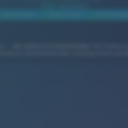
UND WIRKEN
Awards-Gewinner
Neusten Projekte
Unsere Leistung
on
–
klar
,
präzise
und
unverwechselbar
. Seit 16 Jahren u
enstleister und Kommunen dabei, nachhaltig sichtbar und rel