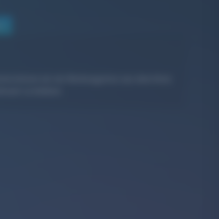
en
nterstützen wir als
Werbeagentur aus dem Kreis
evant zu bleiben.