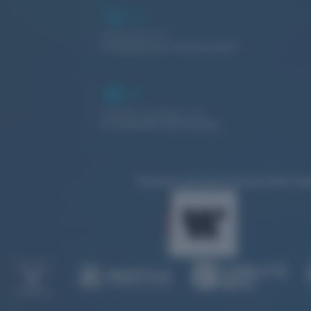
16
+
Jahre leben wir
erfolgreiche Partnerschaft
40
+
Websites befinden sich
in laufender Betreuung
Prämiert bei den German Web Awa