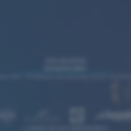
WIR WURDEN
AUSGEZEICHNET
rds 2026 – für Websites, die Gestaltung, Struktur und Wi
LASSEN SIE SICH INSPIRIEREN