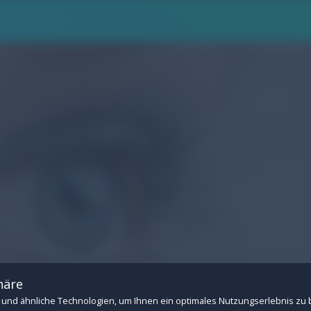
.
n Betrieb der Website: Session-Verwaltung, CSRF-Schutz, Consent-Speicherung u
 Drittanbietern (z.B. YouTube- und Vimeo-Videos). Ohne diese Cookies können ext
häre
und ähnliche Technologien, um Ihnen ein optimales Nutzungserlebnis zu 