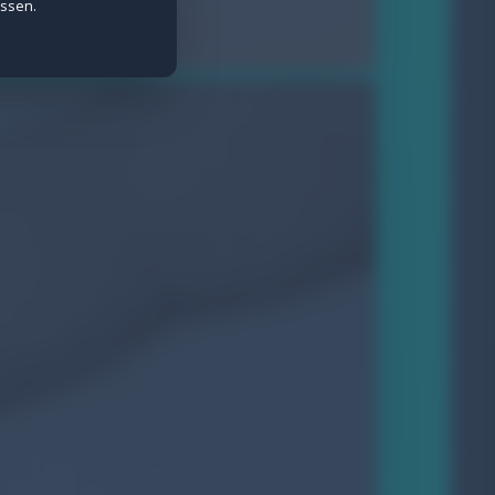
assen.
e Daten werden anonymisiert erfasst.
ietern wie Meta gesetzt.