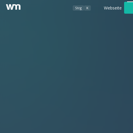
Webseite
Strg
K
Werbeagentur
Foto- / Videografie
Kundenbereich