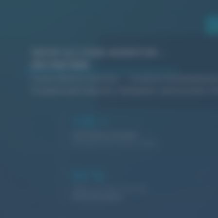
MEHR ALS EINE AGENTUR –
EIN PARTNER
Starke Marken brauchen
moderne Kommunikati
Freudenstadt
Industrie, Handwerk, Gastronomie, Di
130
+
Zufriedene Kunden
vertrauen auf unsere Arbeit
94
%
Halten uns die Treue als
Stammkunden