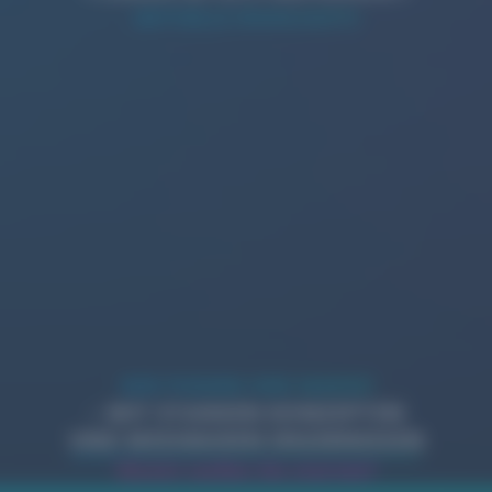
AKTUELLE HIGHLIGHTS
WIR PUSHEN IHRE MARKE!
– MIT STARKEN KONZEPTEN
UND MESSBAREN ERGEBNISSEN
Womit wollen Sie starten?