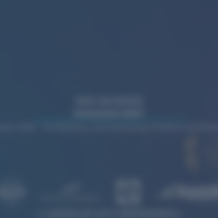
WIR WURDEN
AUSGEZEICHNET
rds 2026 – für Websites, die Gestaltung, Struktur und Wi
LASSEN SIE SICH INSPIRIEREN