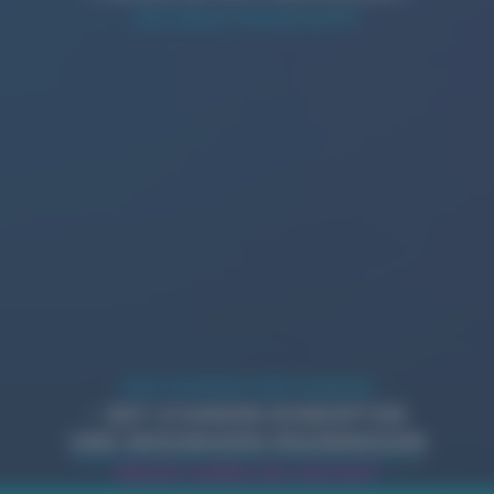
AKTUELLE HIGHLIGHTS
WIR PUSHEN IHRE MARKE!
– MIT STARKEN KONZEPTEN
UND MESSBAREN ERGEBNISSEN
Womit wollen Sie starten?