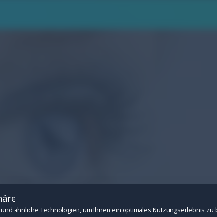
.
n Betrieb der Website: Session-Verwaltung, CSRF-Schutz, Consent-Speicherung u
 Drittanbietern (z.B. YouTube- und Vimeo-Videos). Ohne diese Cookies können ext
häre
und ähnliche Technologien, um Ihnen ein optimales Nutzungserlebnis zu 