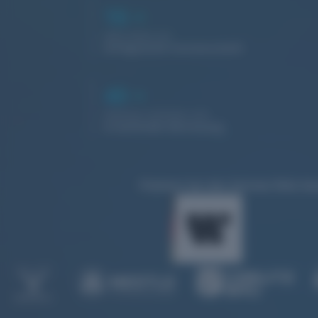
16
+
Jahre leben wir
erfolgreiche Partnerschaft
40
+
Websites befinden sich
in laufender Betreuung
Prämiert bei den German Web Awa