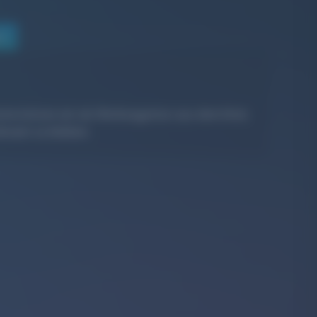
en
nterstützen wir als
Werbeagentur aus dem Kreis
evant zu bleiben.