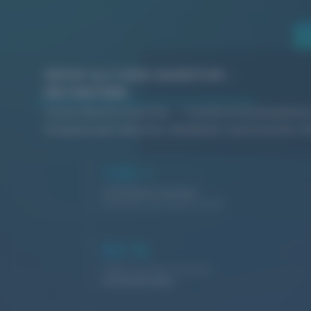
MEHR ALS EINE AGENTUR –
EIN PARTNER
Starke Marken brauchen
moderne Kommunikati
Freudenstadt
Industrie, Handwerk, Gastronomie, Di
130
+
Zufriedene Kunden
vertrauen auf unsere Arbeit
94
%
Halten uns die Treue als
Stammkunden