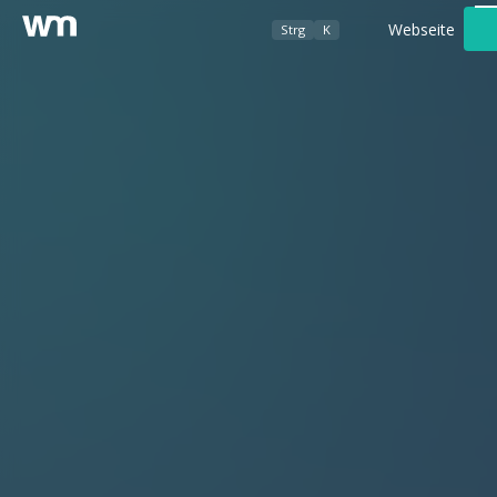
Webseite
Strg
K
Werbeagentur
Foto- / Videografie
Kundenbereich