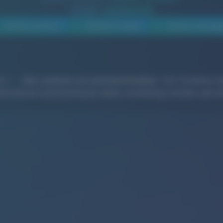
UND WIRKEN
Awards-Gewinner
Neusten Projekte
Unsere Leistung
on
–
klar
,
präzise
und
unverwechselbar
. Seit 16 Jahren u
enstleister und Kommunen dabei, nachhaltig sichtbar und rel