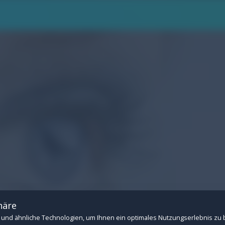
.
n Betrieb der Website: Session-Verwaltung, CSRF-Schutz, Consent-Speicherung u
 Drittanbietern (z.B. YouTube- und Vimeo-Videos). Ohne diese Cookies können ext
häre
und ähnliche Technologien, um Ihnen ein optimales Nutzungserlebnis zu 