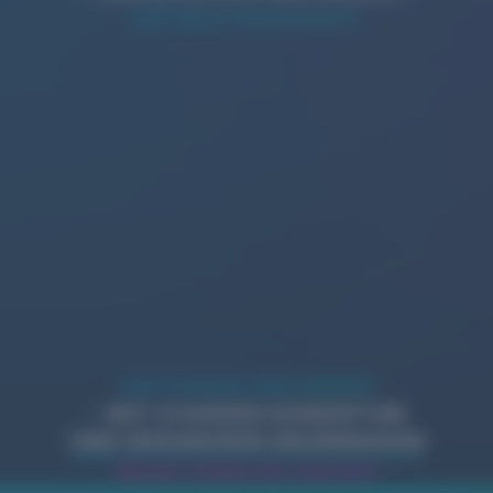
AKTUELLE HIGHLIGHTS
WIR PUSHEN IHRE MARKE!
– MIT STARKEN KONZEPTEN
UND MESSBAREN ERGEBNISSEN
Womit wollen Sie starten?