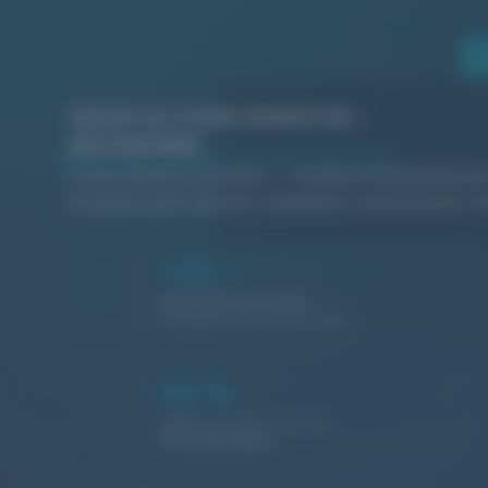
MEHR ALS EINE AGENTUR –
EIN PARTNER
Starke Marken brauchen
moderne Kommunikati
Freudenstadt
Industrie, Handwerk, Gastronomie, Di
130
+
Zufriedene Kunden
vertrauen auf unsere Arbeit
94
%
Halten uns die Treue als
Stammkunden