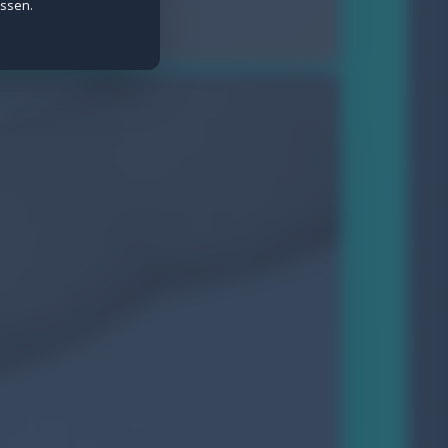
assen.
e Daten werden anonymisiert erfasst.
ietern wie Meta gesetzt.