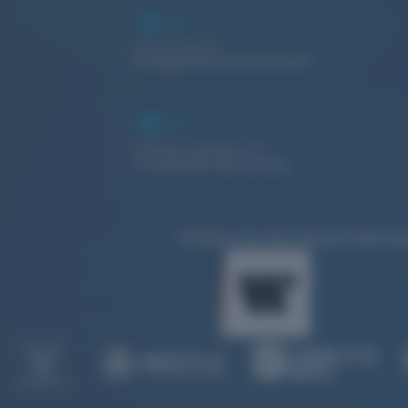
16
+
Jahre leben wir
erfolgreiche Partnerschaft
40
+
Websites befinden sich
in laufender Betreuung
Prämiert bei den German Web Awa