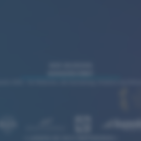
WIR WURDEN
AUSGEZEICHNET
rds 2026 – für Websites, die Gestaltung, Struktur und Wi
LASSEN SIE SICH INSPIRIEREN