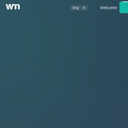
Webseite
Strg
K
Werbeagentur
Foto- / Videografie
Kundenbereich