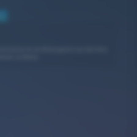
en
nterstützen wir als
Werbeagentur aus dem Kreis
evant zu bleiben.