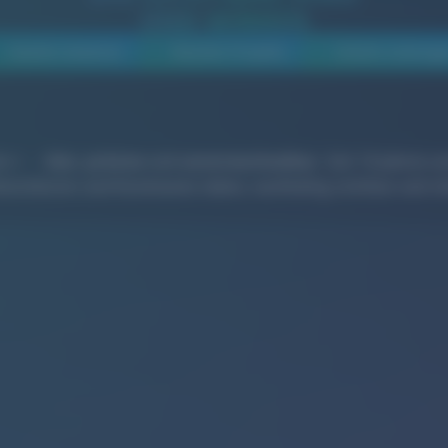
UND WIRKEN
Awards-Gewinner
Neusten Projekte
Unsere Leistung
on
–
klar
,
präzise
und
unverwechselbar
. Seit 16 Jahren u
enstleister und Kommunen dabei, nachhaltig sichtbar und rel