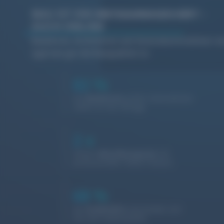
BAU IST EIN
–
VERTRAUENSGESCHÄFT
AUCH ONLINE
Bauherren, Architekten und Generalunternehmer reche
egal wie gut die Bauqualität ist.
82
%
der
Bauherren
prüfen Unternehmen
online vor der Anfrage
2
x
höhere
Abschlussquote
mit
professioneller Online-Präsenz
68
%
der
Fachkräfte
entscheiden sich
mit nach Außenauftritt