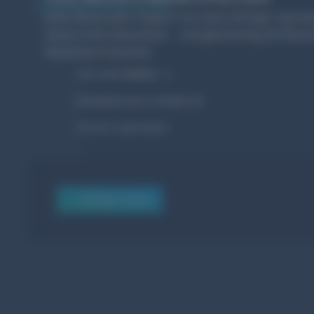
Jedes Bauprojekt beginnt mit einer Anfrage. Sprech
davon mehr bekommen – und gleichzeitig die Bewerb
Wachstum brauchen.
+49 7443 286988 - 0
hallo@wurster-medien.de
Termin reservieren
Anfrage senden