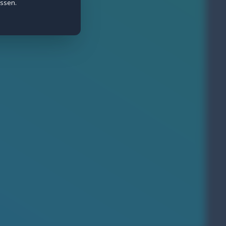
assen.
e Daten werden anonymisiert erfasst.
ietern wie Meta gesetzt.