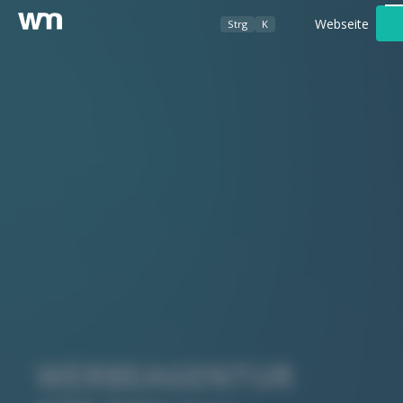
Webseite
Strg
K
Werbeagentur
Foto- / Videografie
Kundenbereich
WERBEAGENTUR