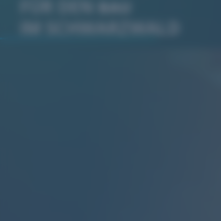
FÜR DEN
BAU
IM SCHWARZWALD