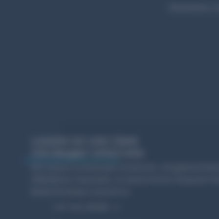
Kommunen, Sc
LASSEN SIE UNS ÜBER
IHR
SPRECHEN
PROJEKT
Wir kennen kommunale Strukturen, Vergabeverfahre
öffentlicher Haushalte. In einem kurzen Gespräch fi
Ihrem Vorhaben sinnvoll ist.
+49 7443 286988 - 0