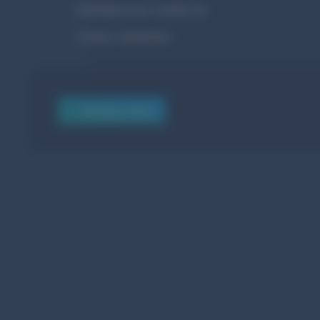
hallo@wurster-medien.de
Termin reservieren
Anfrage senden