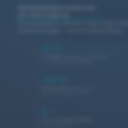
BÜRGERKOMMUNIKATION
IST HEUTE
DIGITAL
Die Erwartungen an öffentliche Träger steigen: Bür
machen das möglich – auch mit knappem Budget.
88
%
der
Bürger
nutzen das Smartphone
für Behördeninformationen
100
%
barrierearm
nach BITV 2.0 –
gesetzlich vorgeschrieben
8
+
betreute
Schulen, Kirchen
und Kommunen