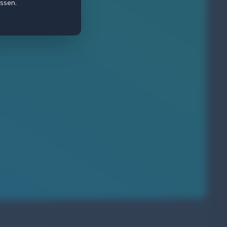
assen.
e Daten werden anonymisiert erfasst.
ietern wie Meta gesetzt.