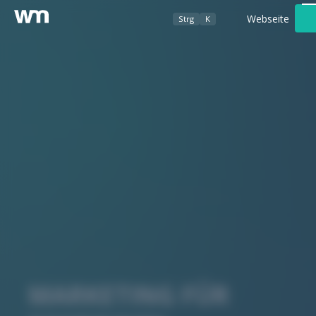
Webseite
Strg
K
Werbeagentur
Foto- / Videografie
Kundenbereich
MARKETING FÜR