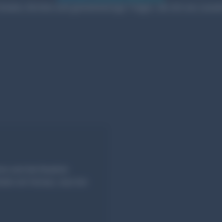
hulen, Kirchen und gemeinnützige Träger, die mit uns zusa
n und die Realität
nden wir heraus, was bei