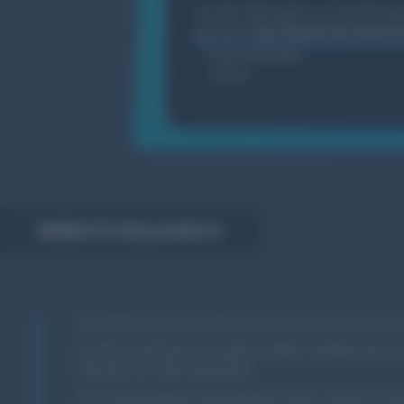
Von der Planung bis zur Umsetzung 
gemacht.
Wir können ihn wärmst
Frank Schmelzle
Inhaber
WEBSITE-RELAUNCH
Die Website des Hotel-Restaurants Sonneneck in Dornstet
Gerade im Gastronomie-Sektor spielen Usability und res
Besucher als Gast widerfindet.
Sich wohlbehagend und eingeladen fühlen, dennoch alle