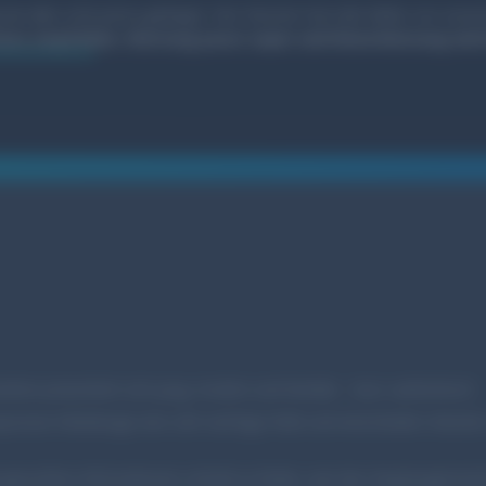
hat alles echt prima geklappt. Herr Wurster hat tolle Bilder von u
ens empfehlen. Wartung passt super und Dienstleistung wird 
ten präsentiert sich jung, modern und familiär – kurz: authentisch.
ponsive Webdesign eine sehr wichtige Rolle und entscheiden mitunter
 gesuchten Informationen schnell zu finden, war das Hauptaugenmerk