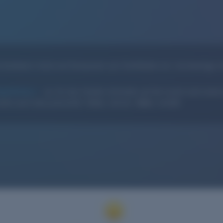
familiären Hotel und Restaurant zum Wohlfühlen ein. Hochwertige Z
auftritts
an, für das Familie Schmelzle auf der Suche nach eine
wurden auch dazu passende
Fotos
und ein
Video
erstellt.