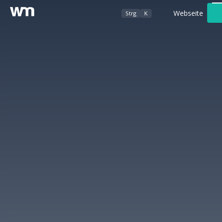
Webseite
Strg
K
Werbeagentur
Foto- / Videografie
Kundenbereich