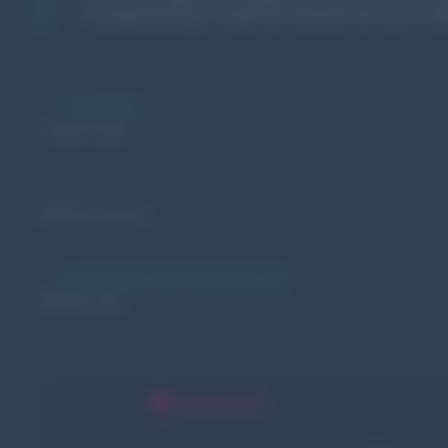
Konzeptionierung. So bildet die Startseite die Summe alle
7
Monate
Projekt-Dauer
1
Website-Version
sonneneck-dornstetten.de
Website-URL