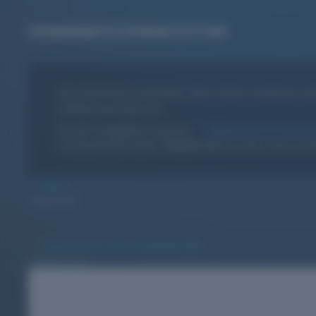
SONNENECK DORNSTETTEN
Das Sonneneck Dornstetten lädt in Ihrem modernen und 
zeichnen das Haus aus.
Bei den Gastgebern stand ein
Relaunch des Internet
Umsetzung der neuen
Website
blieb es nicht, und so 
2021
Kunde seit
sonneneck-dornstetten.de
Website-URL