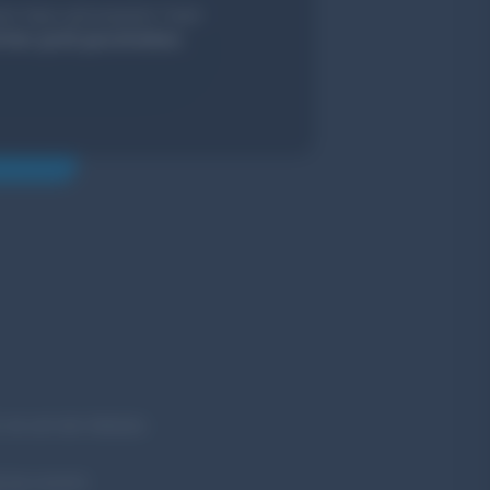
nserem Haus und unserem Team
hier groß geschrieben.
 ob sich der Website-
 bei unserer