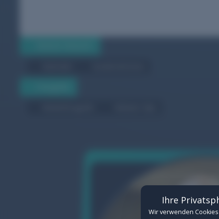
Website-Relaunch
Startseite
Kundenstimmen
Fotografie
Cookie-Einstellungen
Verwalten Sie hier Ihre Cookie-Einwilligungen
Werbefotografie
Website Clips
Erforderlich
(Erforderlich)
Technisch notwendige Cookies für de
Details anzeigen
Funktional
Cookies für eingebettete Inhalte von
Ihre Privatsp
Details anzeigen
Wir verwenden Cookies 