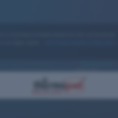
rn in Deutschland und bedient weltweit den Groß- und Einzelhandel.
 in der Region, welcher
ihre Produkte perfekt in Szene setzt
thermopad.de
Website-URL