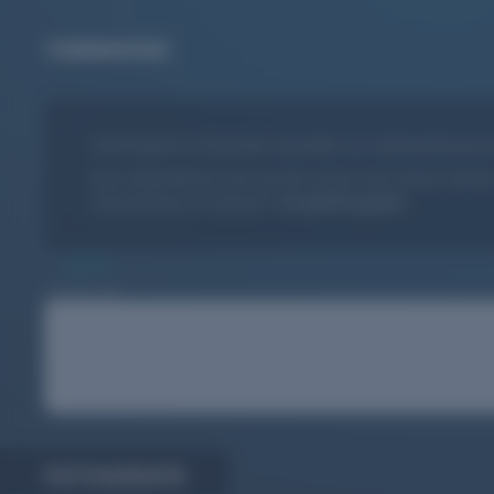
THERMOPAD
Thermopad ist führender Hersteller von Aktivkohlewärme
Das Unternehmen war auf der Suche nach einem Partner
Unternehmen im Bereich
Produktfotografie
.
2018
Kunde seit
FOTOGRAFIE