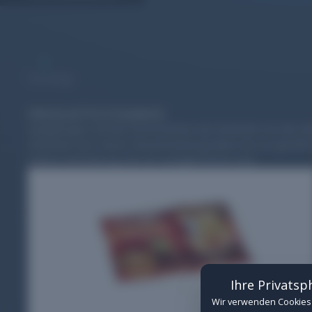
8
Shootings
PRODUKTFOTOGRAFIE
Cookie-Einstellungen
Spiegelungen und das Durchscheinen der Rückseite von den den
erkennbar sein. Dieser Herausforderung haben wir uns gestell
Verwalten Sie hier Ihre Cookie-Einwilligungen
weitere Anforderung, der wir nachgekommen sind.
Erforderlich
(Erforderlich)
Technisch notwendige Cookies für de
Details anzeigen
Funktional
Cookies für eingebettete Inhalte von
Ihre Privatsp
Details anzeigen
Wir verwenden Cookies 