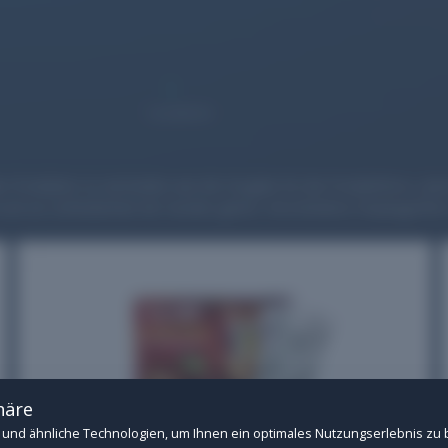
1
Locations
 Produkten zu vermeiden war die Vorgabe für die Produktfotos. Jedoc
t und zur Zufriedenheit der Kunden gelöst. Verschiedene Displaygröß
.
n Betrieb der Website: Session-Verwaltung, CSRF-Schutz, Consent-Speicherung u
 Drittanbietern (z.B. YouTube- und Vimeo-Videos). Ohne diese Cookies können ext
häre
und ähnliche Technologien, um Ihnen ein optimales Nutzungserlebnis zu 