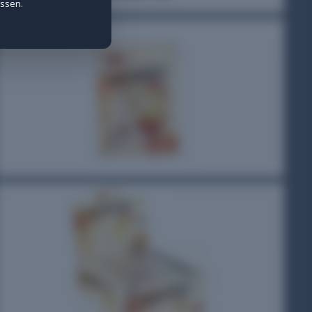
assen.
e Daten werden anonymisiert erfasst.
ietern wie Meta gesetzt.