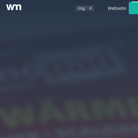
Webseite
Strg
K
Werbeagentur
Foto- / Videografie
Kundenbereich