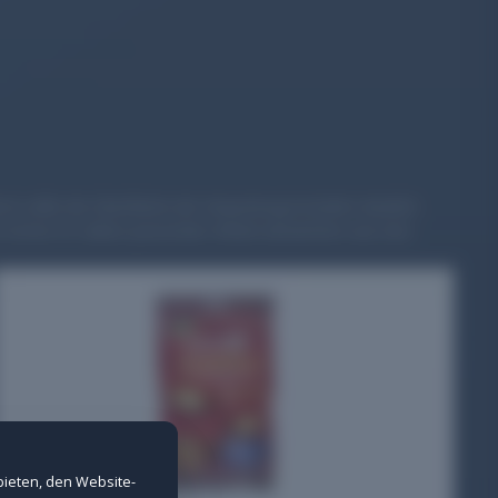
h sollte die Oberfläche der Verpackung trotzdem deutlich
en immer im selben passenden Winkel abzulichten war eine
nd Spam-Schutz bei Formularen.
erne Inhalte nicht angezeigt werden.
bieten, den Website-